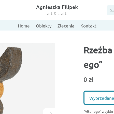
Agnieszka Filipek
Szu
art & craft
Home
Obiekty
Zlecenia
Kontakt
Rzeźba 
ego”
0 zł
Wyprzedan
"Alter ego" z cykl