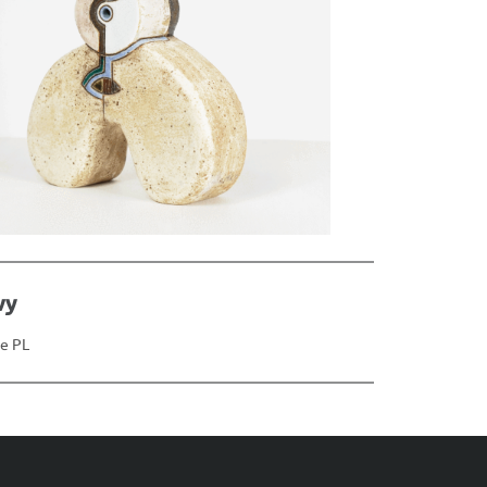
wy
e PL