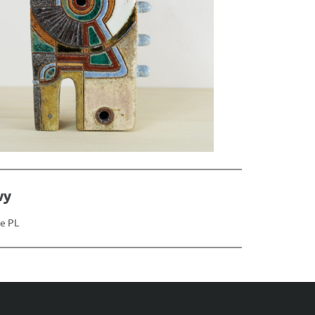
wy
e PL