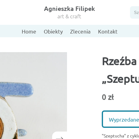
Agnieszka Filipek
Szu
art & craft
Home
Obiekty
Zlecenia
Kontakt
Rzeźba
„Szept
0 zł
Wyprzedan
"Szeptucha" z cykl