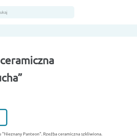
kaj
 ceramiczna
ucha”
e
u "Nieznany Panteon". Rzeźba ceramiczna szkliwiona.